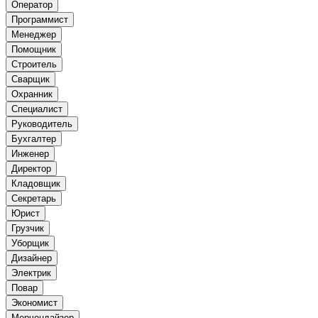
Оператор
Программист
Менеджер
Помощник
Строитель
Сварщик
Охранник
Специалист
Руководитель
Бухгалтер
Инженер
Директор
Кладовщик
Секретарь
Юрист
Грузчик
Уборщик
Дизайнер
Электрик
Повар
Экономист
Мерчендайзер