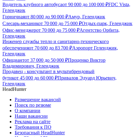
Водитель клубного автобуса
от
90 000
до
100 000
₽
FDC Vista,
Геленджик
Горничная
от
80 000
до
90 000
₽
Амур, Геленджик
Слесарь-механик
от
70 000
до
75 000
₽
Отдых-парк, Геленджик
Офис-менеджер
от
70 000
до
75 000
₽
Агентство Орбита,
Геленджик
Инженер службы тепло и санитарно-технического
обеспечения
от
70 600
до
83 700
₽
Аэропорт Геленджик,
Геленджик
Официант
от
37 000
до
50 000
₽
Проценко Виктор
Владимирович, Геленджик
Продавец - консультант в мультибрендовый
бутик
от
45 000
до
60 000
₽
Привалов Эдуард Юрьевич,
Геленджик
HeadHunter
Размещение вакансий
Поиск по резюме
О компании
Наши вакансии
Реклама на сайте
Требования к ПО
Безопасный HeadHunter