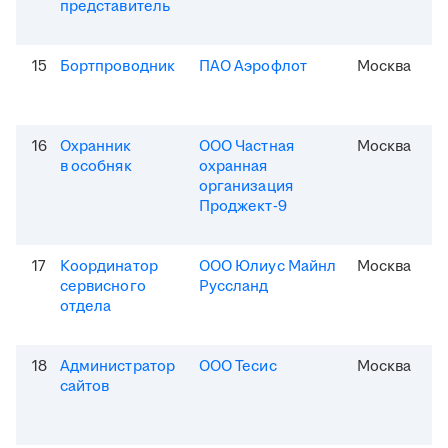
представитель
15
Бортпроводник
ПАО Аэрофлот
Москва
16
Охранник
ООО Частная
Москва
в особняк
охранная
организация
Проджект-9
17
Координатор
ООО Юлиус Майнл
Москва
сервисного
Руссланд
отдела
18
Администратор
ООО Тесис
Москва
сайтов