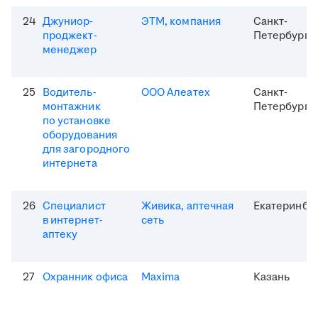
24
Джуниор-
ЭТМ, компания
Санкт-
проджект-
Петербург
менеджер
25
Водитель-
ООО Алеатех
Санкт-
монтажник
Петербург
по установке
оборудования
для загородного
интернета
26
Специалист
Живика, аптечная
Екатеринбу
в интернет-
сеть
аптеку
27
Охранник офиса
Maxima
Казань