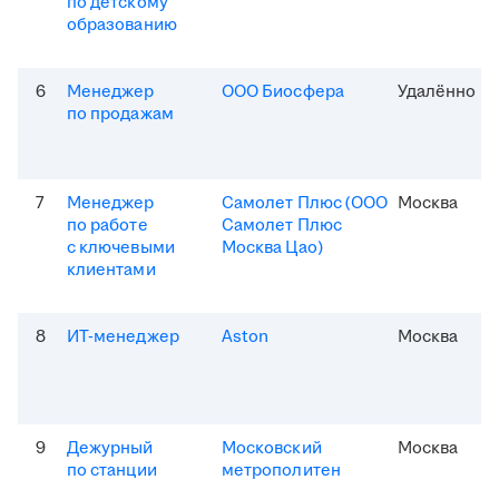
по детскому
образованию
6
Менеджер
ООО Биосфера
Удалённо
по продажам
7
Менеджер
Самолет Плюс (ООО
Москва
по работе
Самолет Плюс
с ключевыми
Москва Цао)
клиентами
8
ИТ-менеджер
Aston
Москва
9
Дежурный
Московский
Москва
по станции
метрополитен