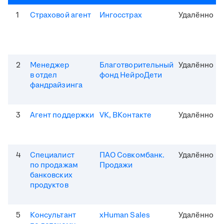
1
Страховой агент
Ингосстрах
Удалённо
2
Менеджер
Благотворительный
Удалённо
в отдел
фонд НейроДети
фандрайзинга
3
Агент поддержки
VK, ВКонтакте
Удалённо
4
Специалист
ПАО Совкомбанк.
Удалённо
по продажам
Продажи
банковских
продуктов
5
Консультант
xHuman Sales
Удалённо