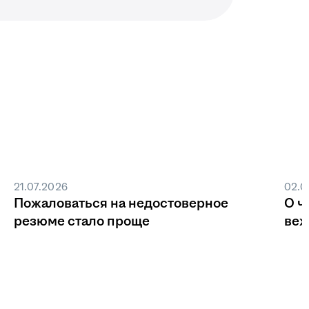
21.07.2026
02.0
Пожаловаться на недостоверное
О ч
резюме стало проще
веж