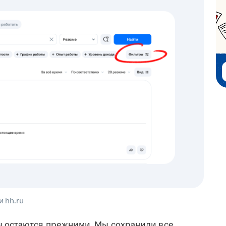
 hh.ru
ы
остаются прежними. Мы сохранили все