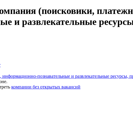
омпания (поисковики, платежны
е и развлекательные ресурсы,
т
, информационно-познавательные и развлекательные ресурсы, п
оне.
треть
компании без открытых вакансий