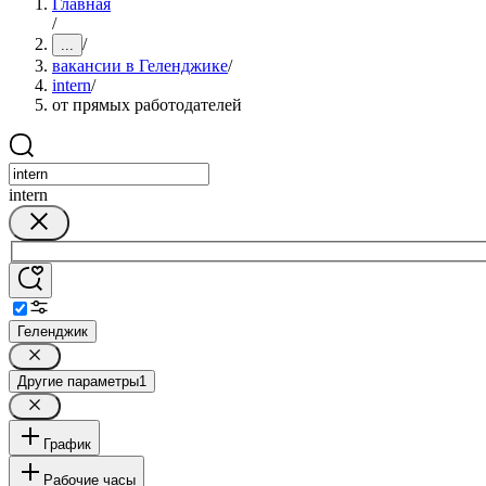
Главная
/
/
...
вакансии в Геленджике
/
intern
/
от прямых работодателей
intern
Геленджик
Другие параметры
1
График
Рабочие часы