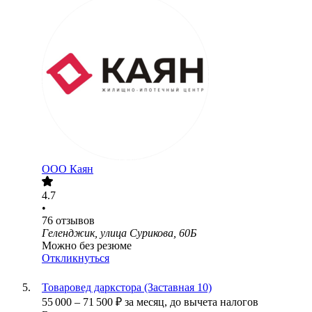
ООО
Каян
4.7
•
76
отзывов
Геленджик, улица Сурикова, 60Б
Можно без резюме
Откликнуться
Товаровед даркстора (Заставная 10)
55 000
–
71 500
₽
за месяц,
до вычета налогов