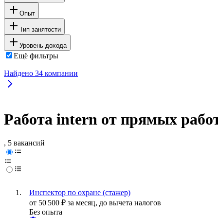
Опыт
Тип занятости
Уровень дохода
Ещё фильтры
Найдено
34
компании
Работа intern от прямых рабо
, 5 вакансий
Инспектор по охране (стажер)
от
50 500
₽
за месяц,
до вычета налогов
Без опыта