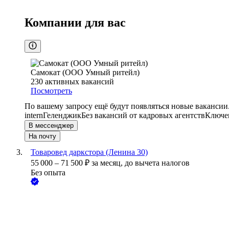
Компании для вас
Самокат (ООО Умный ритейл)
230
активных вакансий
Посмотреть
По вашему запросу ещё будут появляться новые вакансии
intern
Геленджик
Без вакансий от кадровых агентств
Ключев
В мессенджер
На почту
Товаровед даркстора (Ленина 30)
55 000
–
71 500
₽
за месяц,
до вычета налогов
Без опыта