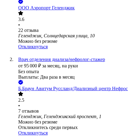
ООО
Аэропорт Геленджик
3.6
•
22
отзыва
Геленджик, Солнцедарская улица, 10
Можно без резюме
Откликнуться
Врач отделения диализа/нефролог-стажер
от
95 000
₽
за месяц,
на руки
Без опыта
Выплаты: Два раза в месяц
Б.Браун Авитум Руссланд/Диализный центр Нефрос
2.5
•
7
отзывов
Геленджик, Геленджикский проспект, 1
Можно без резюме
Откликнитесь среди первых
Откликнуться