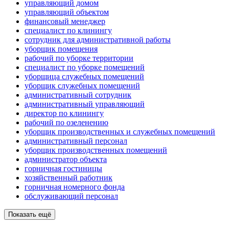
управляющий домом
управляющий объектом
финансовый менеджер
специалист по клинингу
сотрудник для административной работы
уборщик помещения
рабочий по уборке территории
специалист по уборке помещений
уборщица служебных помещений
уборщик служебных помещений
административный сотрудник
административный управляющий
директор по клинингу
рабочий по озеленению
уборщик производственных и служебных помещений
административный персонал
уборщик производственных помещений
администратор объекта
горничная гостиницы
хозяйственный работник
горничная номерного фонда
обслуживающий персонал
Показать ещё