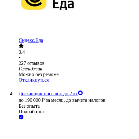
Яндекс.Еда
3.4
•
227
отзывов
Геленджик
Можно без резюме
Откликнуться
Доставщик посылок до 2 кг
до
190 000
₽
за месяц,
до вычета налогов
Без опыта
Подработка