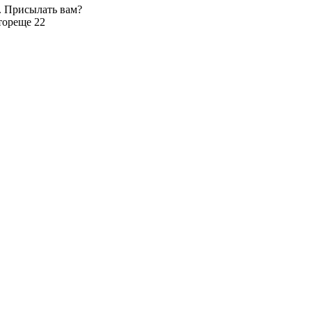
. Присылать вам?
тор
еще 22