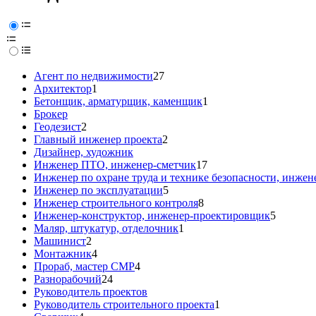
Агент по недвижимости
27
Архитектор
1
Бетонщик, арматурщик, каменщик
1
Брокер
Геодезист
2
Главный инженер проекта
2
Дизайнер, художник
Инженер ПТО, инженер-сметчик
17
Инженер по охране труда и технике безопасности, инжен
Инженер по эксплуатации
5
Инженер строительного контроля
8
Инженер-конструктор, инженер-проектировщик
5
Маляр, штукатур, отделочник
1
Машинист
2
Монтажник
4
Прораб, мастер СМР
4
Разнорабочий
24
Руководитель проектов
Руководитель строительного проекта
1