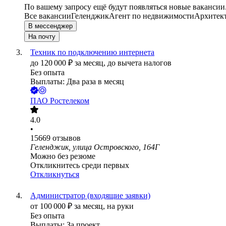
По вашему запросу ещё будут появляться новые вакансии
Все вакансии
Геленджик
Агент по недвижимости
Архитек
В мессенджер
На почту
Техник по подключению интернета
до
120 000
₽
за месяц,
до вычета налогов
Без опыта
Выплаты: Два раза в месяц
ПАО
Ростелеком
4.0
•
15669
отзывов
Геленджик, улица Островского, 164Г
Можно без резюме
Откликнитесь среди первых
Откликнуться
Администратор (входящие заявки)
от
100 000
₽
за месяц,
на руки
Без опыта
Выплаты: За проект