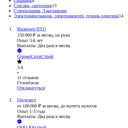
Сварщик
4
Слесарь, сантехник
13
Стропальщик, Такелажник
Электромонтажник, электромонтер, техник-электрик
14
Инженер ПТО
150 000
₽
за месяц,
на руки
Опыт 3-6 лет
Выплаты: Два раза в месяц
ОлимпСитиСтрой
3.4
•
11
отзывов
Геленджик
Откликнуться
Геодезист
от
100 000
₽
за месяц,
до вычета налогов
Опыт 1-3 года
Выплаты: Два раза в месяц
ООО
Югстрой