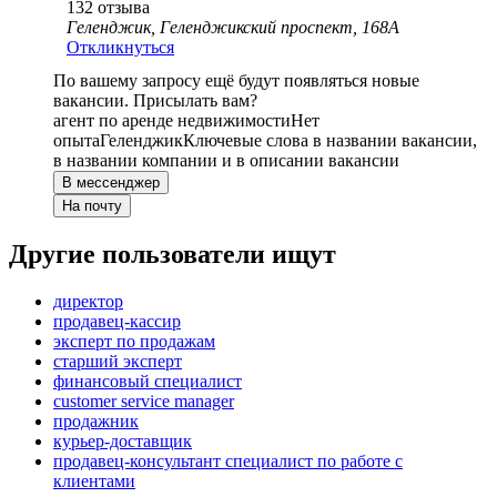
132
отзыва
Геленджик, Геленджикский проспект, 168А
Откликнуться
По вашему запросу ещё будут появляться новые
вакансии. Присылать вам?
агент по аренде недвижимости
Нет
опыта
Геленджик
Ключевые слова в названии вакансии,
в названии компании и в описании вакансии
В мессенджер
На почту
Другие пользователи ищут
директор
продавец-кассир
эксперт по продажам
старший эксперт
финансовый специалист
customer service manager
продажник
курьер-доставщик
продавец-консультант специалист по работе с
клиентами