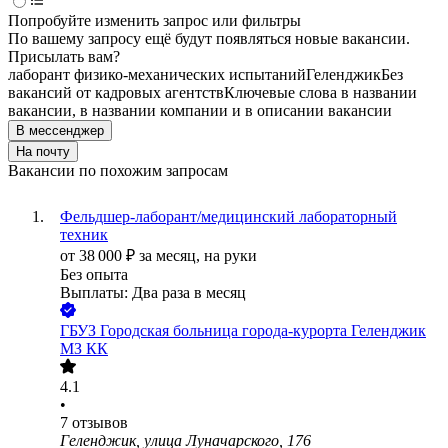
Попробуйте изменить запрос или фильтры
По вашему запросу ещё будут появляться новые вакансии.
Присылать вам?
лаборант физико-механических испытаний
Геленджик
Без
вакансий от кадровых агентств
Ключевые слова в названии
вакансии, в названии компании и в описании вакансии
В мессенджер
На почту
Вакансии по похожим запросам
Фельдшер-лаборант/медицинский лабораторный
техник
от
38 000
₽
за месяц,
на руки
Без опыта
Выплаты: Два раза в месяц
ГБУЗ Городская больница города-курорта Геленджик
МЗ КК
4.1
•
7
отзывов
Геленджик, улица Луначарского, 176