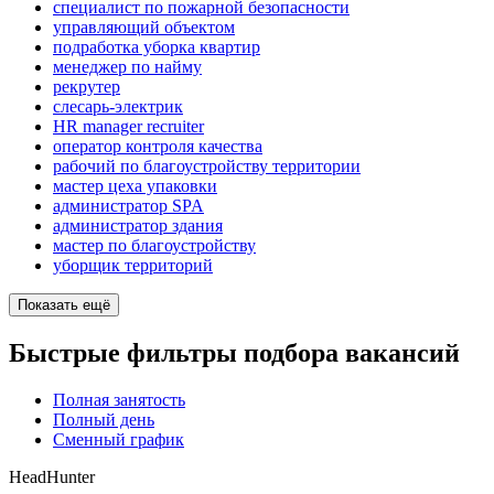
специалист по пожарной безопасности
управляющий объектом
подработка уборка квартир
менеджер по найму
рекрутер
слесарь-электрик
HR manager recruiter
оператор контроля качества
рабочий по благоустройству территории
мастер цеха упаковки
администратор SPA
администратор здания
мастер по благоустройству
уборщик территорий
Показать ещё
Быстрые фильтры подбора вакансий
Полная занятость
Полный день
Сменный график
HeadHunter