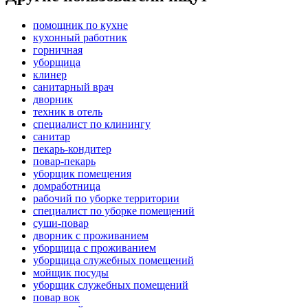
помощник по кухне
кухонный работник
горничная
уборщица
клинер
санитарный врач
дворник
техник в отель
специалист по клинингу
санитар
пекарь-кондитер
повар-пекарь
уборщик помещения
домработница
рабочий по уборке территории
специалист по уборке помещений
суши-повар
дворник с проживанием
уборщица с проживанием
уборщица служебных помещений
мойщик посуды
уборщик служебных помещений
повар вок