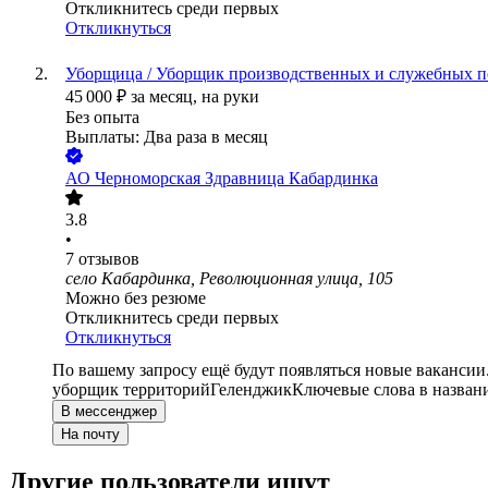
Откликнитесь среди первых
Откликнуться
Уборщица / Уборщик производственных и служебных по
45 000
₽
за месяц,
на руки
Без опыта
Выплаты: Два раза в месяц
АО
Черноморская Здравница Кабардинка
3.8
•
7
отзывов
село Кабардинка, Революционная улица, 105
Можно без резюме
Откликнитесь среди первых
Откликнуться
По вашему запросу ещё будут появляться новые вакансии
уборщик территорий
Геленджик
Ключевые слова в назван
В мессенджер
На почту
Другие пользователи ищут