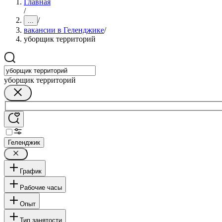
Главная
/
/
...
вакансии в Геленджике
/
уборщик территорий
уборщик территорий
Геленджик
График
Рабочие часы
Опыт
Тип занятости